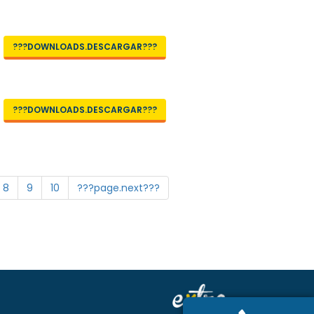
???DOWNLOADS.DESCARGAR???
???DOWNLOADS.DESCARGAR???
8
9
10
???page.next???