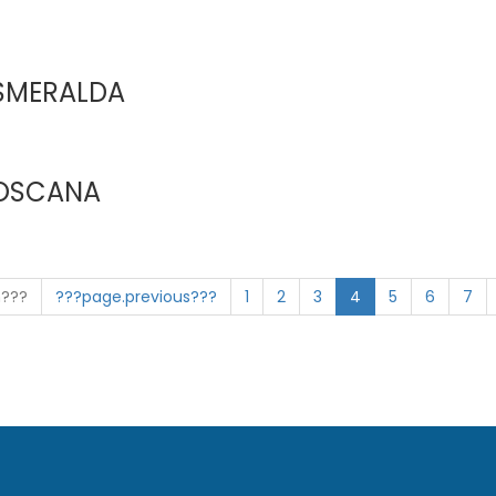
SMERALDA
TOSCANA
n???
???page.previous???
1
2
3
4
5
6
7