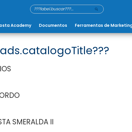
osta Academy
Documentos
Ferramentas de Marketin
ads.catalogoTitle???
IOS
BORDO
TA SMERALDA II