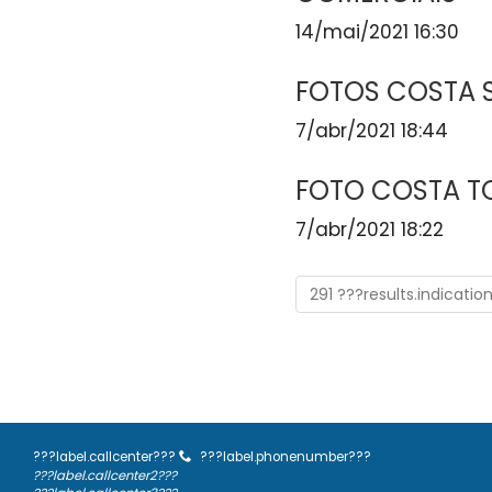
14/mai/2021 16:30
FOTOS COSTA 
7/abr/2021 18:44
FOTO COSTA 
7/abr/2021 18:22
291 ???results.indicatio
???label.callcenter???
???label.phonenumber???
???label.callcenter2???