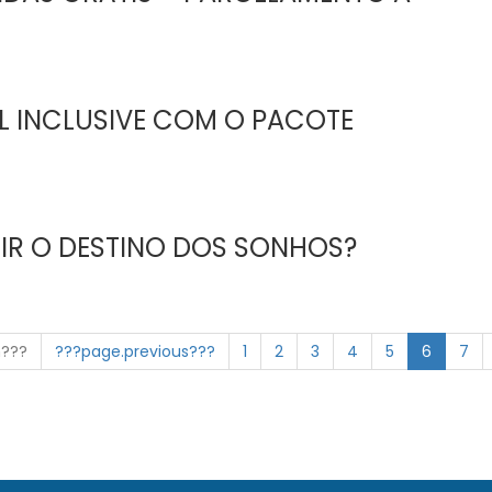
LL INCLUSIVE COM O PACOTE
IR O DESTINO DOS SONHOS?
n???
???page.previous???
1
2
3
4
5
6
7