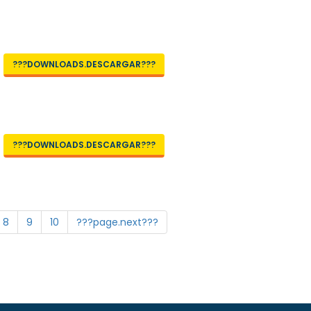
???DOWNLOADS.DESCARGAR???
???DOWNLOADS.DESCARGAR???
8
9
10
???page.next???