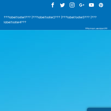
???label.footer1???
|???label.footer2???
|???label.footer3???
|???
label.footer4???
???cman.version???