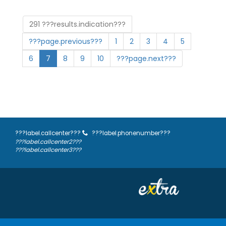
291 ???results.indication???
???page.previous???
1
2
3
4
5
6
7
8
9
10
???page.next???
???label.callcenter???
???label.phonenumber???
???label.callcenter2???
???label.callcenter3???