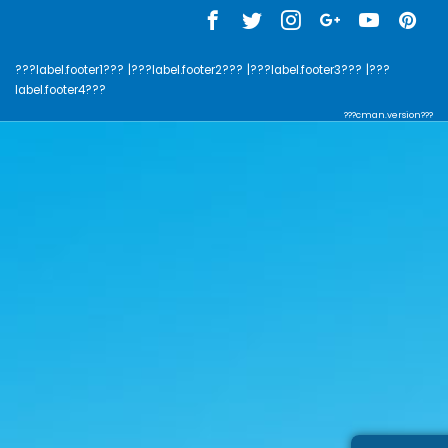
???label.footer1???
|???label.footer2???
|???label.footer3???
|???
label.footer4???
???cman.version???