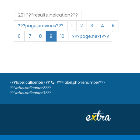
291 ???results.indication???
???page.previous???
1
2
3
4
5
6
7
8
9
10
???page.next???
???label.callcenter???
???label.phonenumber???
???label.callcenter2???
???label.callcenter3???