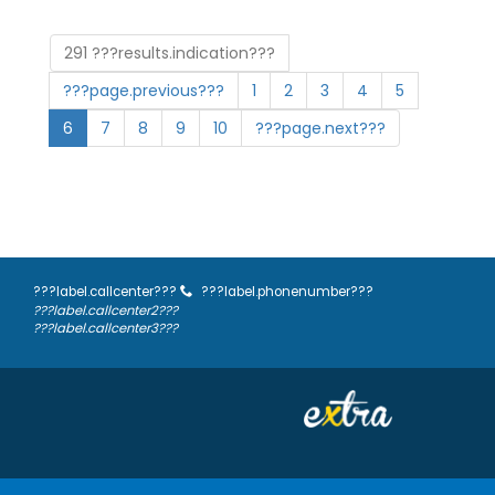
291 ???results.indication???
???page.previous???
1
2
3
4
5
6
7
8
9
10
???page.next???
???label.callcenter???
???label.phonenumber???
???label.callcenter2???
???label.callcenter3???