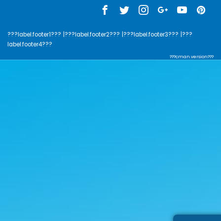
???label.footer1???
|???label.footer2???
|???label.footer3???
|???
label.footer4???
???cman.version???