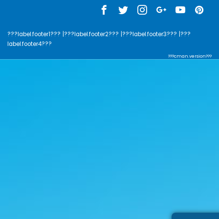
???label.footer1???
|???label.footer2???
|???label.footer3???
|???
label.footer4???
???cman.version???