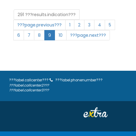
291 ???results.indication???
???page.previous???
1
2
3
4
5
6
7
8
9
10
???page.next???
???label.callcenter???
???label.phonenumber???
???label.callcenter2???
???label.callcenter3???