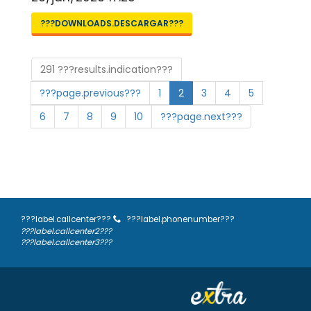
???DOWNLOADS.DESCARGAR???
291 ???results.indication???
???page.previous???
1
2
3
4
5
6
7
8
9
10
???page.next???
???label.callcenter???
???label.phonenumber???
???label.callcenter2???
???label.callcenter3???