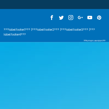
???label.footer1???
|???label.footer2???
|???label.footer3???
|???
label.footer4???
???cman.version???