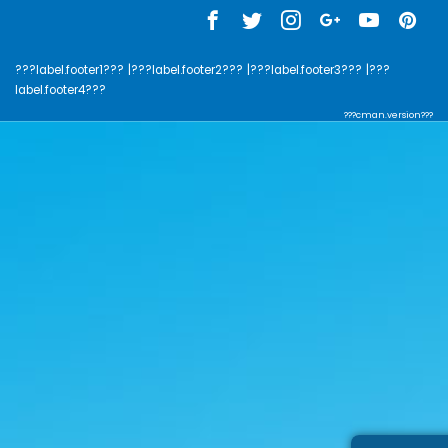
???label.footer1???
|???label.footer2???
|???label.footer3???
|???
label.footer4???
???cman.version???