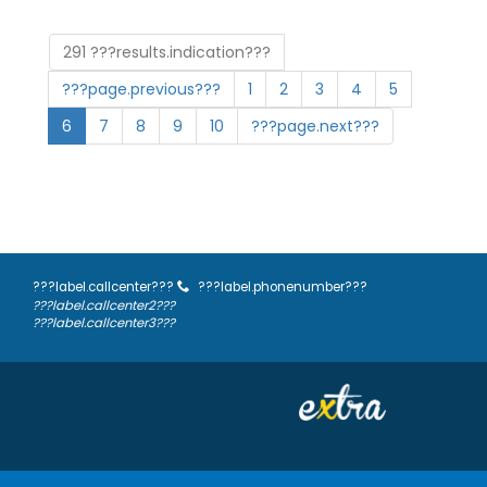
291 ???results.indication???
???page.previous???
1
2
3
4
5
6
7
8
9
10
???page.next???
???label.callcenter???
???label.phonenumber???
???label.callcenter2???
???label.callcenter3???