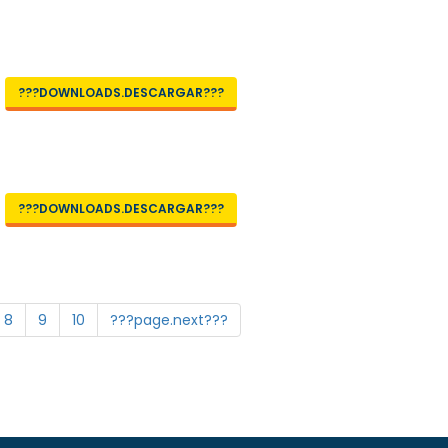
???DOWNLOADS.DESCARGAR???
???DOWNLOADS.DESCARGAR???
8
9
10
???page.next???