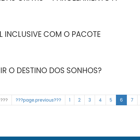
LL INCLUSIVE COM O PACOTE
IR O DESTINO DOS SONHOS?
n???
???page.previous???
1
2
3
4
5
6
7