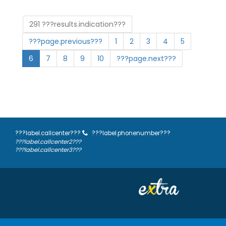
291 ???results.indication???
???page.previous???
1
2
3
4
5
6
7
8
9
10
???page.next???
???label.callcenter???
???label.phonenumber???
???label.callcenter2???
???label.callcenter3???