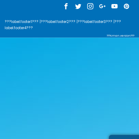
???label.footer1???
|???label.footer2???
|???label.footer3???
|???
label.footer4???
???cman.version???