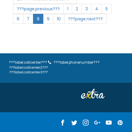
???page.previous???
1
2
3
4
5
6
7
8
9
10
???page.next???
???label.callcenter???
???label.phonenumber???
???label.callcenter2???
???label.callcenter3???