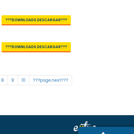
???DOWNLOADS.DESCARGAR???
???DOWNLOADS.DESCARGAR???
8
9
10
???page.next???