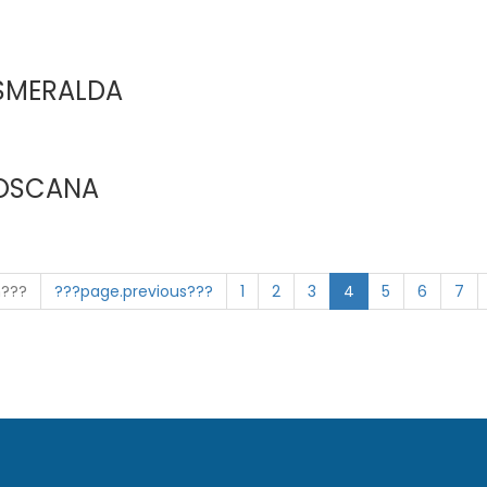
SMERALDA
TOSCANA
n???
???page.previous???
1
2
3
4
5
6
7