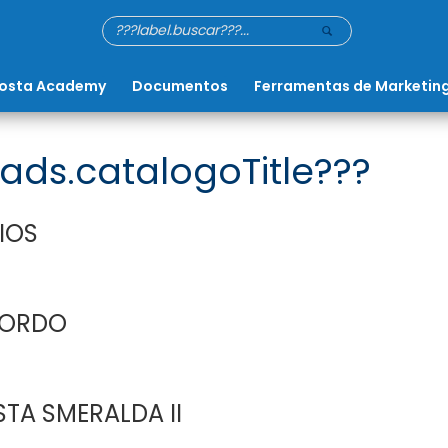
osta Academy
Documentos
Ferramentas de Marketin
ads.catalogoTitle???
IOS
BORDO
TA SMERALDA II