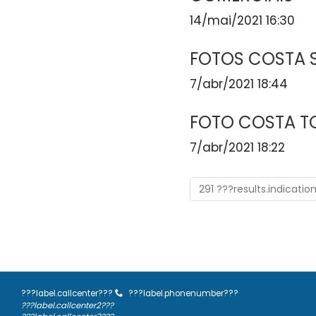
14/mai/2021 16:30
FOTOS COSTA 
7/abr/2021 18:44
FOTO COSTA 
7/abr/2021 18:22
291 ???results.indicatio
???label.callcenter???
???label.phonenumber???
???label.callcenter2???