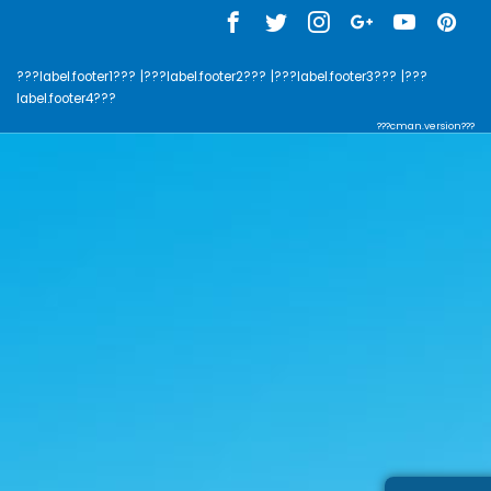
???label.footer1???
|???label.footer2???
|???label.footer3???
|???
label.footer4???
???cman.version???