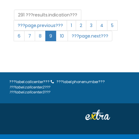
291 ???results.indication???
???page.previous???
1
2
3
4
5
6
7
8
9
10
???page.next???
???label.callcenter???
???label.phonenumber???
???label.callcenter2???
???label.callcenter3???