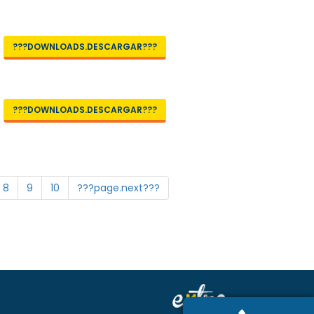
???DOWNLOADS.DESCARGAR???
???DOWNLOADS.DESCARGAR???
8
9
10
???page.next???