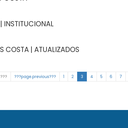
| INSTITUCIONAL
S COSTA | ATUALIZADOS
n???
???page.previous???
1
2
3
4
5
6
7