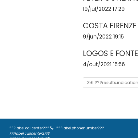
19/jul/2022 17:29
COSTA FIRENZE 
9/jun/2022 19:15
LOGOS E FONTE
4/out/2021 15:56
291 ???results.indicatio
???label.callcenter???
???label.phonenumber???
???label.callcenter2???