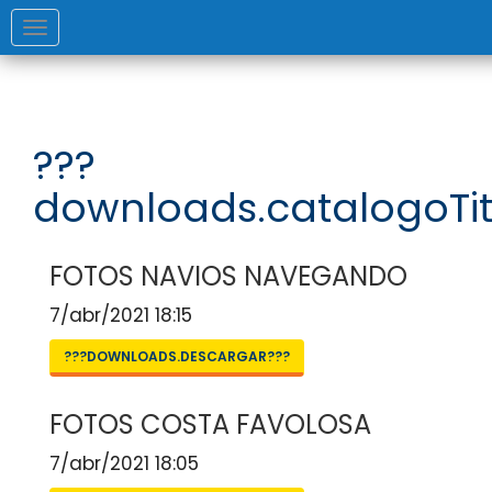
Toggle
navigation
???
downloads.catalogoTit
FOTOS NAVIOS NAVEGANDO
7/abr/2021 18:15
???DOWNLOADS.DESCARGAR???
FOTOS COSTA FAVOLOSA
7/abr/2021 18:05