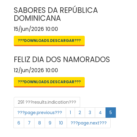
SABORES DA REPÚBLICA
DOMINICANA
15/jun/2026 10:00
???DOWNLOADS.DESCARGAR???
FELIZ DIA DOS NAMORADOS
12/jun/2026 10:00
???DOWNLOADS.DESCARGAR???
291 ???results.indication???
???page.previous???
1
2
3
4
5
6
7
8
9
10
???page.next???