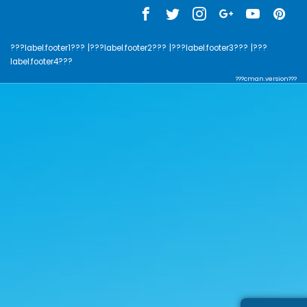
???label.footer1???
|???label.footer2???
|???label.footer3???
|???
label.footer4???
???cman.version???