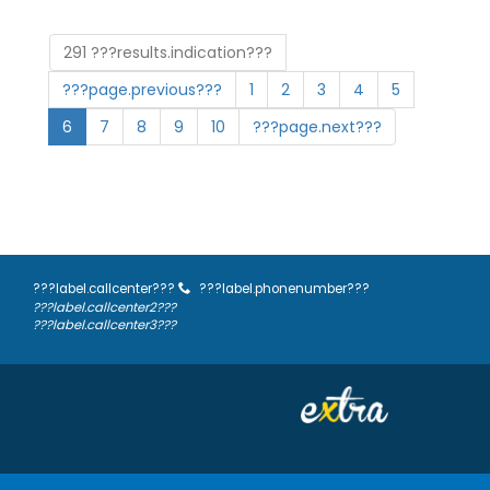
291 ???results.indication???
???page.previous???
1
2
3
4
5
6
7
8
9
10
???page.next???
???label.callcenter???
???label.phonenumber???
???label.callcenter2???
???label.callcenter3???