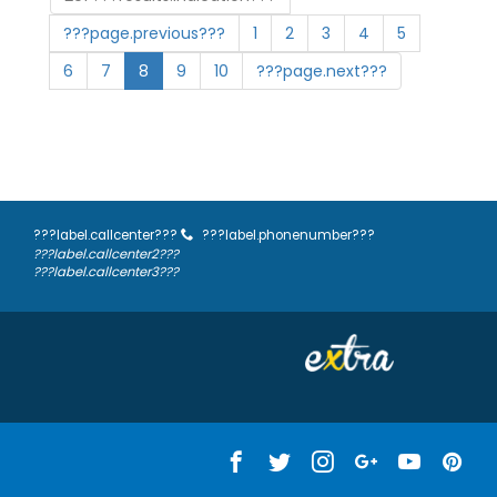
???page.previous???
1
2
3
4
5
6
7
8
9
10
???page.next???
???label.callcenter???
???label.phonenumber???
???label.callcenter2???
???label.callcenter3???