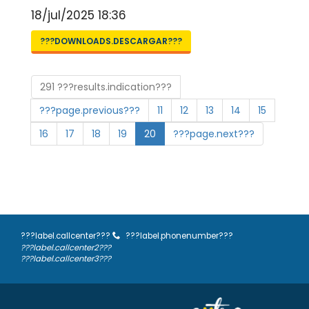
18/jul/2025 18:36
???DOWNLOADS.DESCARGAR???
291 ???results.indication???
???page.previous???
11
12
13
14
15
16
17
18
19
20
???page.next???
???label.callcenter???
???label.phonenumber???
???label.callcenter2???
???label.callcenter3???