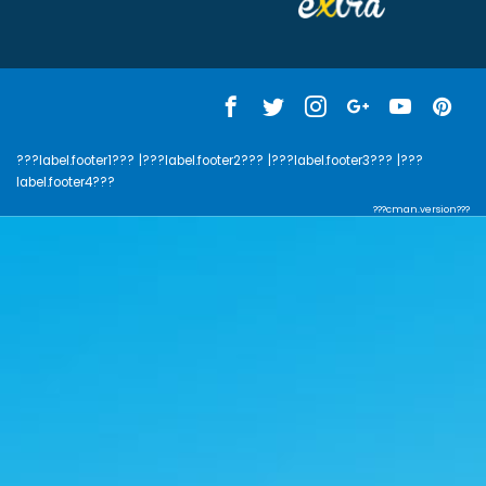
???label.footer1???
|???label.footer2???
|???label.footer3???
|???
label.footer4???
???cman.version???