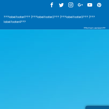
???label.footer1???
|???label.footer2???
|???label.footer3???
|???
label.footer4???
???cman.version???