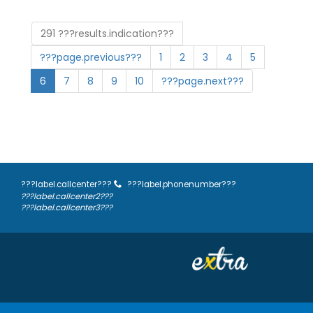
291 ???results.indication???
???page.previous???
1
2
3
4
5
6
7
8
9
10
???page.next???
???label.callcenter???
???label.phonenumber???
???label.callcenter2???
???label.callcenter3???