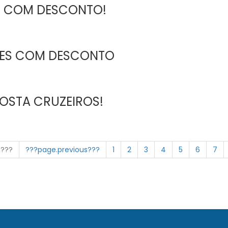
S COM DESCONTO!
NES COM DESCONTO
OSTA CRUZEIROS!
n???
???page.previous???
1
2
3
4
5
6
7