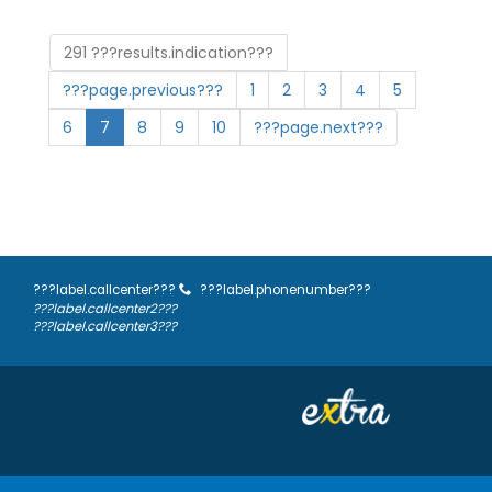
291 ???results.indication???
???page.previous???
1
2
3
4
5
6
7
8
9
10
???page.next???
???label.callcenter???
???label.phonenumber???
???label.callcenter2???
???label.callcenter3???