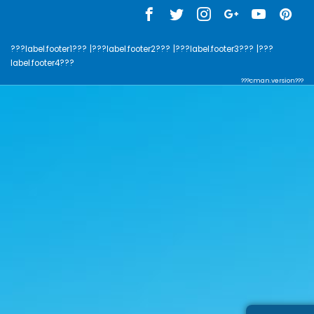
???label.footer1???
|???label.footer2???
|???label.footer3???
|???
label.footer4???
???cman.version???