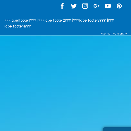
???label.footer1???
|???label.footer2???
|???label.footer3???
|???
label.footer4???
???cman.version???