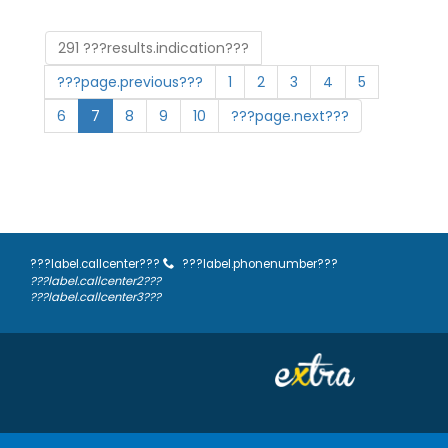
291 ???results.indication???
???page.previous???
1
2
3
4
5
6
7
8
9
10
???page.next???
???label.callcenter???
???label.phonenumber???
???label.callcenter2???
???label.callcenter3???