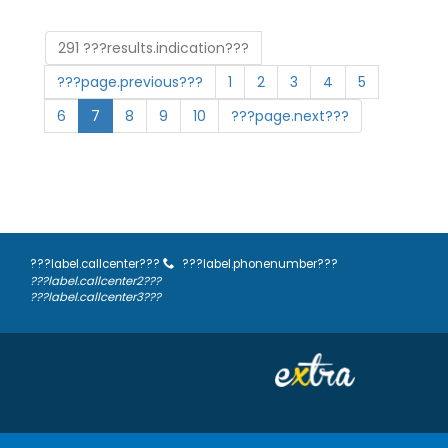
291 ???results.indication???
???page.previous???
1
2
3
4
5
6
7
8
9
10
???page.next???
???label.callcenter???
???label.phonenumber???
???label.callcenter2???
???label.callcenter3???