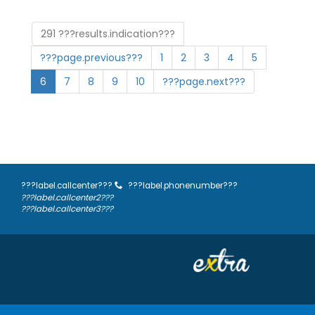
291 ???results.indication???
???page.previous???
1
2
3
4
5
6
7
8
9
10
???page.next???
???label.callcenter???
???label.phonenumber???
???label.callcenter2???
???label.callcenter3???