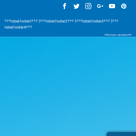
???label.footer1???
|???label.footer2???
|???label.footer3???
|???
label.footer4???
???cman.version???