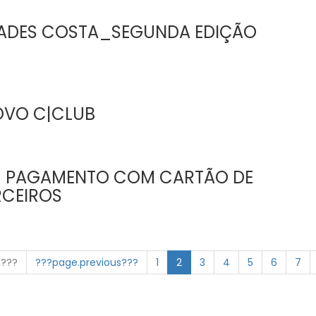
DADES COSTA_SEGUNDA EDIÇÃO
OVO C|CLUB
| PAGAMENTO COM CARTÃO DE
RCEIROS
n???
???page.previous???
1
2
3
4
5
6
7