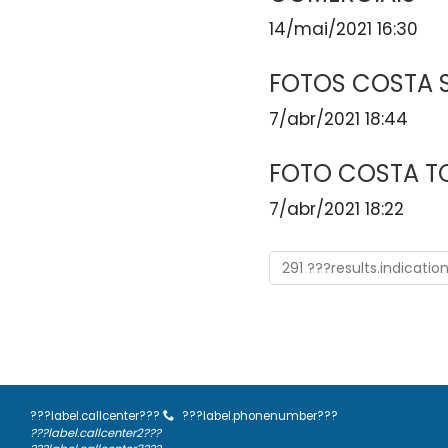
14/mai/2021 16:30
FOTOS COSTA 
7/abr/2021 18:44
FOTO COSTA 
7/abr/2021 18:22
291 ???results.indicatio
???label.callcenter???
???label.phonenumber???
???label.callcenter2???