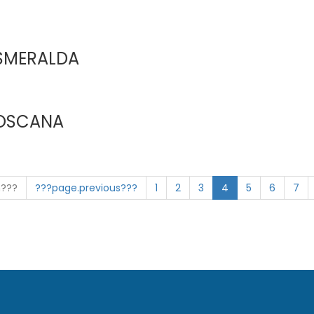
SMERALDA
TOSCANA
n???
???page.previous???
1
2
3
4
5
6
7