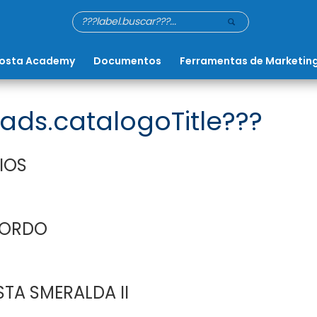
osta Academy
Documentos
Ferramentas de Marketin
ads.catalogoTitle???
IOS
BORDO
TA SMERALDA II