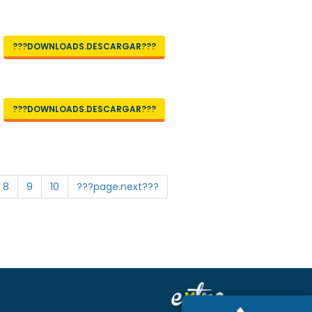
???DOWNLOADS.DESCARGAR???
???DOWNLOADS.DESCARGAR???
8
9
10
???page.next???