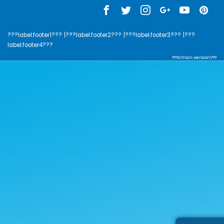
???label.footer1???
|???label.footer2???
|???label.footer3???
|???
label.footer4???
???cman.version???