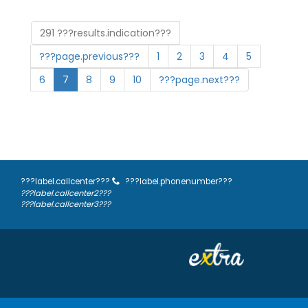
291 ???results.indication???
???page.previous???
1
2
3
4
5
6
7
8
9
10
???page.next???
???label.callcenter???
???label.phonenumber???
???label.callcenter2???
???label.callcenter3???