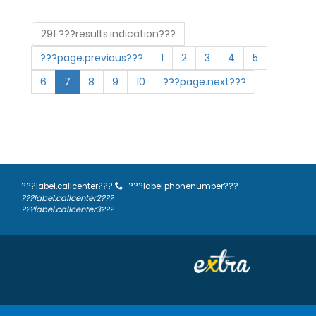
291 ???results.indication???
???page.previous???
1
2
3
4
5
6
7
8
9
10
???page.next???
???label.callcenter???
???label.phonenumber???
???label.callcenter2???
???label.callcenter3???