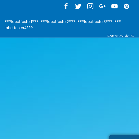
???label.footer1???
|???label.footer2???
|???label.footer3???
|???
label.footer4???
???cman.version???