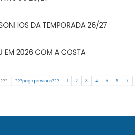
 SONHOS DA TEMPORADA 26/27
U EM 2026 COM A COSTA
n???
???page.previous???
1
2
3
4
5
6
7