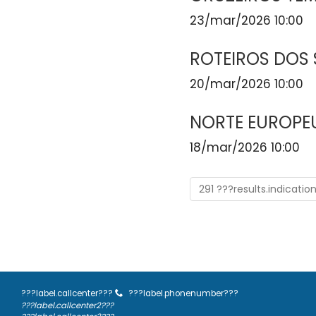
23/mar/2026 10:00
ROTEIROS DOS
20/mar/2026 10:00
NORTE EUROPE
18/mar/2026 10:00
291 ???results.indicatio
???label.callcenter???
???label.phonenumber???
???label.callcenter2???