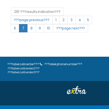
291 ???results.indication???
???page.previous???
1
2
3
4
5
6
7
8
9
10
???page.next???
???label.callcenter???
???label.phonenumber???
???label.callcenter2???
???label.callcenter3???