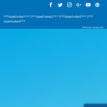
???label.footer1???
|???label.footer2???
|???label.footer3???
|???
label.footer4???
???cman.version???