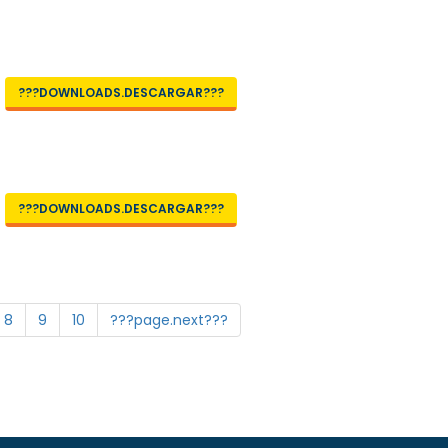
???DOWNLOADS.DESCARGAR???
???DOWNLOADS.DESCARGAR???
8
9
10
???page.next???