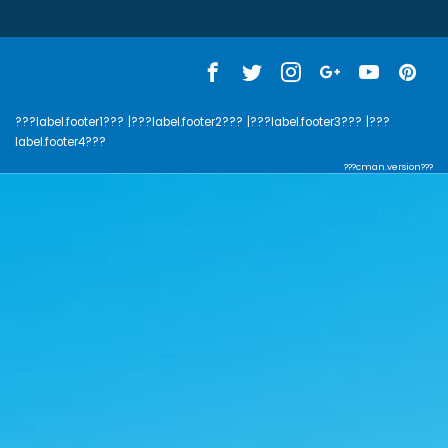
???label.footer1???
|???label.footer2???
|???label.footer3???
|???
label.footer4???
???cman.version???