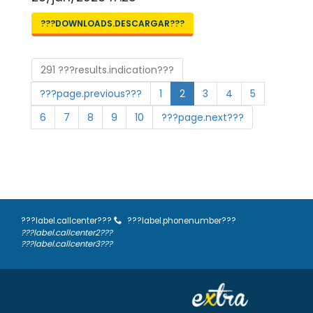
???DOWNLOADS.DESCARGAR???
291 ???results.indication???
???page.previous???
1
2
3
4
5
6
7
8
9
10
???page.next???
???label.callcenter???
???label.phonenumber???
???label.callcenter2???
???label.callcenter3???