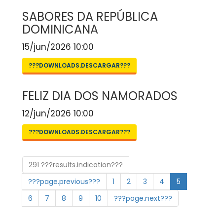
SABORES DA REPÚBLICA
DOMINICANA
15/jun/2026 10:00
???DOWNLOADS.DESCARGAR???
FELIZ DIA DOS NAMORADOS
12/jun/2026 10:00
???DOWNLOADS.DESCARGAR???
291 ???results.indication???
???page.previous???
1
2
3
4
5
6
7
8
9
10
???page.next???