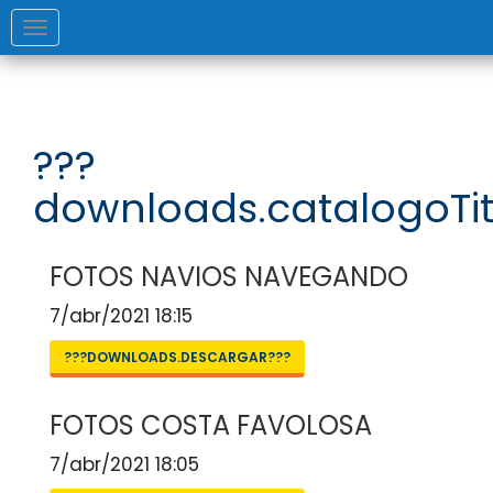
Toggle
navigation
???
downloads.catalogoTit
FOTOS NAVIOS NAVEGANDO
7/abr/2021 18:15
???DOWNLOADS.DESCARGAR???
FOTOS COSTA FAVOLOSA
7/abr/2021 18:05