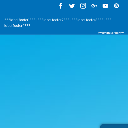
???label.footer1???
|???label.footer2???
|???label.footer3???
|???
label.footer4???
???cman.version???