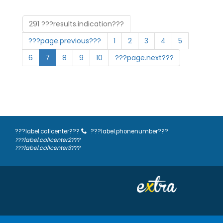
291 ???results.indication???
???page.previous???
1
2
3
4
5
6
7
8
9
10
???page.next???
???label.callcenter???
???label.phonenumber???
???label.callcenter2???
???label.callcenter3???