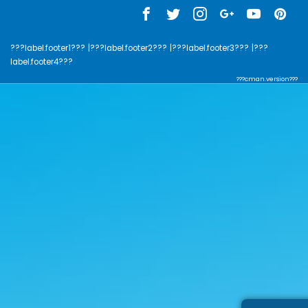
???label.footer1???
|???label.footer2???
|???label.footer3???
|???
label.footer4???
???cman.version???