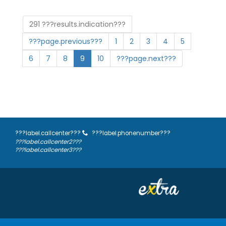
291 ???results.indication???
???page.previous???
1
2
3
4
5
6
7
8
9
10
???page.next???
???label.callcenter???
???label.phonenumber???
???label.callcenter2???
???label.callcenter3???