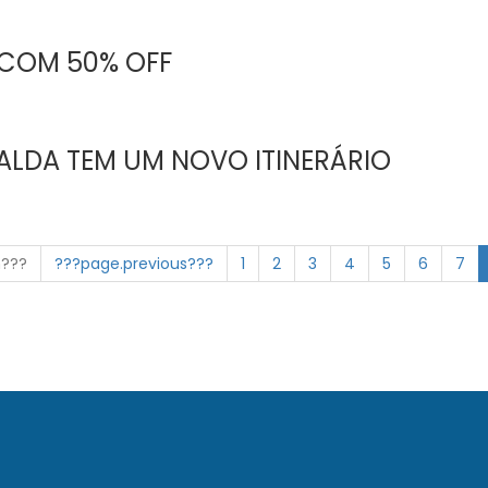
 COM 50% OFF
ALDA TEM UM NOVO ITINERÁRIO
n???
???page.previous???
1
2
3
4
5
6
7