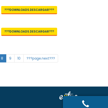
???DOWNLOADS.DESCARGAR???
???DOWNLOADS.DESCARGAR???
8
9
10
???page.next???