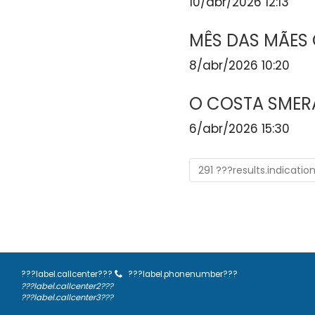
10/abr/2026 12:13
MÊS DAS MÃES
8/abr/2026 10:20
O COSTA SMER
6/abr/2026 15:30
291 ???results.indicatio
???label.callcenter???
???label.phonenumber???
???label.callcenter2???
???label.callcenter3???