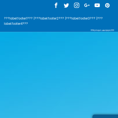
???label.footer1???
|???label.footer2???
|???label.footer3???
|???
label.footer4???
???cman.version???