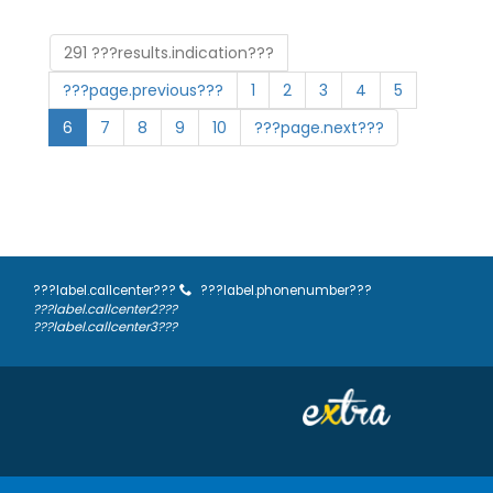
291 ???results.indication???
???page.previous???
1
2
3
4
5
6
7
8
9
10
???page.next???
???label.callcenter???
???label.phonenumber???
???label.callcenter2???
???label.callcenter3???