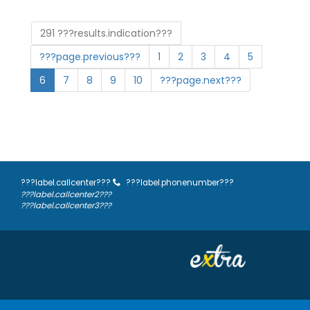
291 ???results.indication???
???page.previous???
1
2
3
4
5
6
7
8
9
10
???page.next???
???label.callcenter???
???label.phonenumber???
???label.callcenter2???
???label.callcenter3???