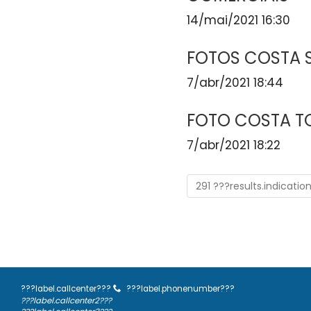
14/mai/2021 16:30
FOTOS COSTA 
7/abr/2021 18:44
FOTO COSTA 
7/abr/2021 18:22
291 ???results.indicatio
???label.callcenter???
???label.phonenumber???
???label.callcenter2???