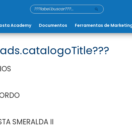
osta Academy
Documentos
Ferramentas de Marketin
ads.catalogoTitle???
IOS
BORDO
TA SMERALDA II