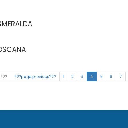
SMERALDA
TOSCANA
n???
???page.previous???
1
2
3
4
5
6
7