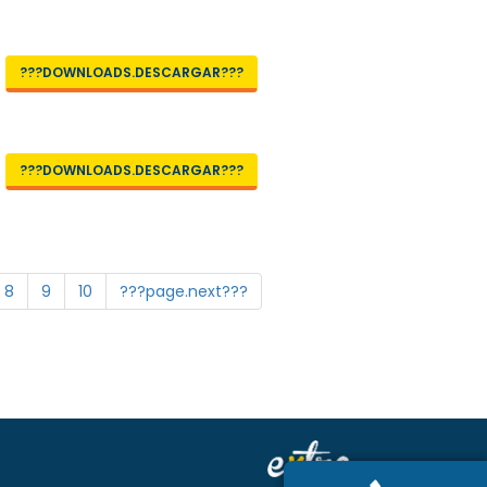
???DOWNLOADS.DESCARGAR???
???DOWNLOADS.DESCARGAR???
8
9
10
???page.next???