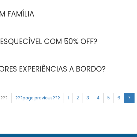
M FAMÍLIA
NESQUECÍVEL COM 50% OFF?
ORES EXPERIÊNCIAS A BORDO?
n???
???page.previous???
1
2
3
4
5
6
7