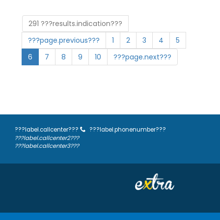
291 ???results.indication???
???page.previous???
1
2
3
4
5
6
7
8
9
10
???page.next???
???label.callcenter???
???label.phonenumber???
???label.callcenter2???
???label.callcenter3???