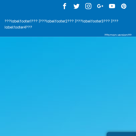
???label.footer1???
|???label.footer2???
|???label.footer3???
|???
label.footer4???
???cman.version???