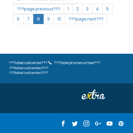
???page.previous???
1
2
3
4
5
6
7
8
9
10
???page.next???
???label.callcenter???
???label.phonenumber???
???label.callcenter2???
???label.callcenter3???