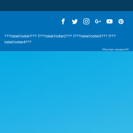
???label.footer1???
|???label.footer2???
|???label.footer3???
|???
label.footer4???
???cman.version???