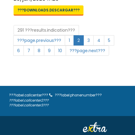
???DOWNLOADS.DESCARGAR???
291 ???results.indication???
???page.previous???
1
2
3
4
5
6
7
8
9
10
???page.next???
???label.callcenter???
???label.phonenumber???
???label.callcenter2???
???label.callcenter3???