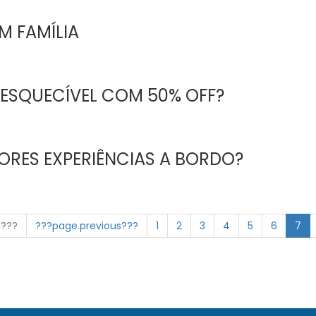
M FAMÍLIA
NESQUECÍVEL COM 50% OFF?
ORES EXPERIÊNCIAS A BORDO?
n???
???page.previous???
1
2
3
4
5
6
7