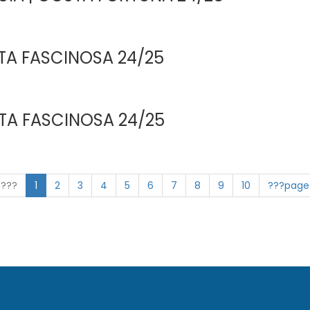
STA FASCINOSA 24/25
STA FASCINOSA 24/25
n???
1
2
3
4
5
6
7
8
9
10
???page