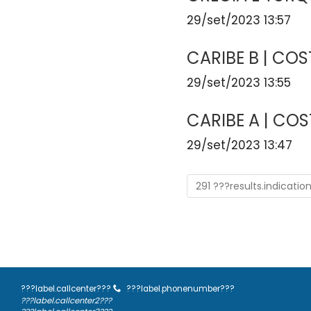
29/set/2023 13:57
CARIBE B | CO
29/set/2023 13:55
CARIBE A | CO
29/set/2023 13:47
291 ???results.indicatio
???label.callcenter???
???label.phonenumber???
???label.callcenter2???