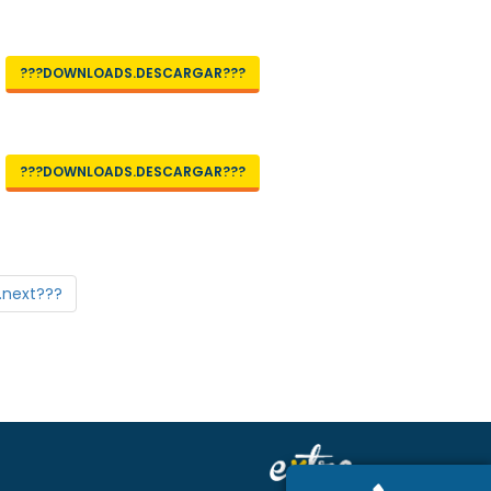
???DOWNLOADS.DESCARGAR???
???DOWNLOADS.DESCARGAR???
.next???