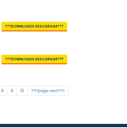
???DOWNLOADS.DESCARGAR???
???DOWNLOADS.DESCARGAR???
8
9
10
???page.next???