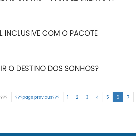
LL INCLUSIVE COM O PACOTE
IR O DESTINO DOS SONHOS?
n???
???page.previous???
1
2
3
4
5
6
7