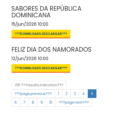
SABORES DA REPÚBLICA
DOMINICANA
15/jun/2026 10:00
???DOWNLOADS.DESCARGAR???
FELIZ DIA DOS NAMORADOS
12/jun/2026 10:00
???DOWNLOADS.DESCARGAR???
291 ???results.indication???
???page.previous???
1
2
3
4
5
6
7
8
9
10
???page.next???