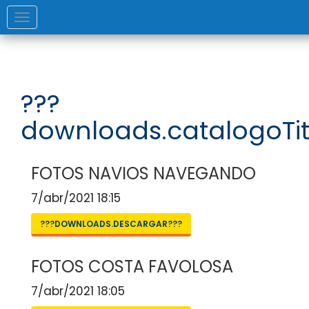
Toggle
navigation
???
downloads.catalogoTit
FOTOS NAVIOS NAVEGANDO
7/abr/2021 18:15
???DOWNLOADS.DESCARGAR???
FOTOS COSTA FAVOLOSA
7/abr/2021 18:05