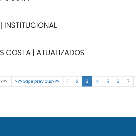
| INSTITUCIONAL
S COSTA | ATUALIZADOS
n???
???page.previous???
1
2
3
4
5
6
7