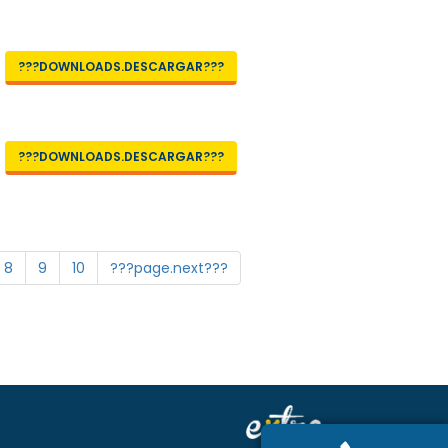
???DOWNLOADS.DESCARGAR???
???DOWNLOADS.DESCARGAR???
8
9
10
???page.next???