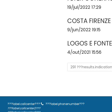
19/jul/2022 17:29
COSTA FIRENZE 
9/jun/2022 19:15
LOGOS E FONTE
4/out/2021 15:56
291 ???results.indicatio
???label.callcenter???
???label.phonenumber???
???label.callcenter2???