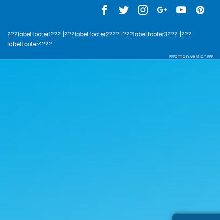
???label.footer1???
|???label.footer2???
|???label.footer3???
|???
label.footer4???
???cman.version???