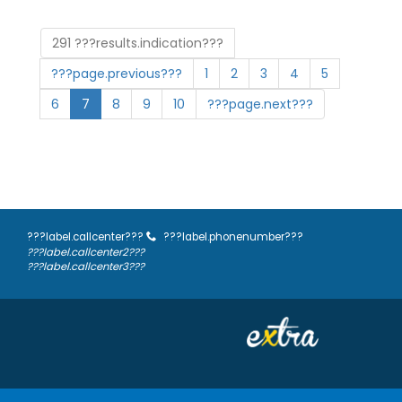
291 ???results.indication???
???page.previous???
1
2
3
4
5
6
7
8
9
10
???page.next???
???label.callcenter???
???label.phonenumber???
???label.callcenter2???
???label.callcenter3???