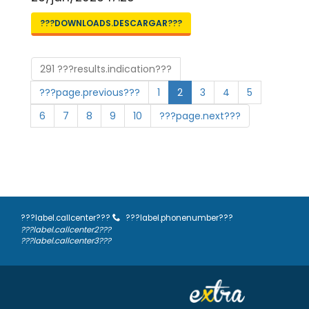
???DOWNLOADS.DESCARGAR???
291 ???results.indication???
???page.previous???
1
2
3
4
5
6
7
8
9
10
???page.next???
???label.callcenter???
???label.phonenumber???
???label.callcenter2???
???label.callcenter3???