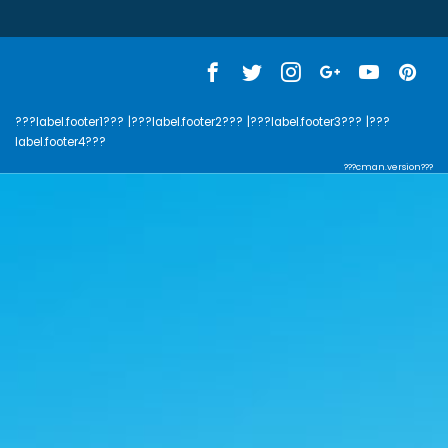
???label.footer1???
|???label.footer2???
|???label.footer3???
|???
label.footer4???
???cman.version???